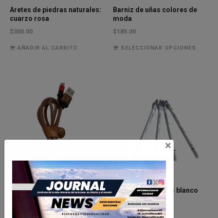
Aretes de piedras naturales:
Barniz de uñas colores de
cuarzo rosa
moda
$
300.00
$
185.00
AÑADIR AL CARRITO
SELECCIONAR OPCIONES
×
Cables de piel para celular
Delineador de ojos blanco
con textura suave
$
250.00
$
175.00