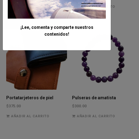
AÑADIR AL CARRITO
AÑADIR AL CARRITO
¡Lee, comenta y comparte nuestros
contenidos!
Portatarjeteros de piel
Pulseras de amatista
$
375.00
$
300.00
AÑADIR AL CARRITO
AÑADIR AL CARRITO