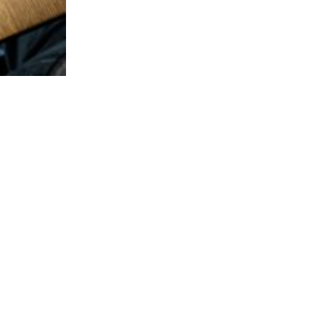
 design,
tionship
tle catches
d framed
ific