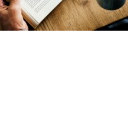
.4k
Share on Facebook
Share on Twitter
IEWS
ext we refine our methods of responsive web
ncreasingly focused on measure and its rela
people read.
ng hemline above knee burgundy glossy silk complete hid zip lit
ic weaved strech calfskin spaghetti straps triangle best designe
h.I never get a kick out of the chance to feel that I plan for a spec