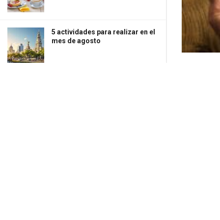
5 actividades para realizar en el
mes de agosto
491
1
Los beneficios del café para la
SHARES
V
calidad de vida de las personas
Intro t
30 de julio “Día Internacional de
we’ve i
la Amistad”
to how 
Los colores de la temporada de
Strech lini
calor 2026
rayon. Tun
purple blus