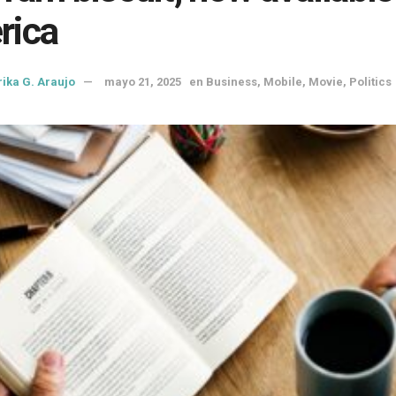
rica
rika G. Araujo
mayo 21, 2025
en
Business
,
Mobile
,
Movie
,
Politics