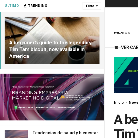
ÚLTIMO
TRENDING
Filtro
MÉXICO
A beginner’s guide to the legendary
VER CA
Tim Tam biscuit, now available in
America
Inicio
New
A be
Tim 
Tendencias de salud y bienestar