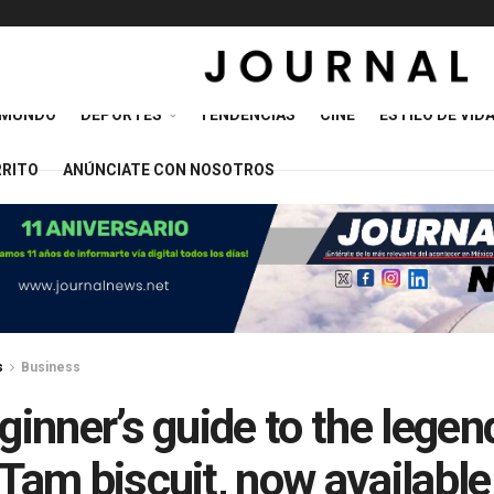
MUNDO
DEPORTES
TENDENCIAS
CINE
ESTILO DE VID
RRITO
ANÚNCIATE CON NOSOTROS
s
Business
ginner’s guide to the legen
Tam biscuit, now available